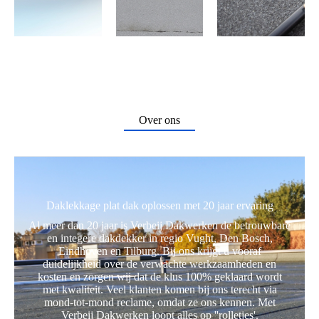
Over ons
Daklekkage plat dak oplossen met 20 jaar ervaring
Al meer dan 20 jaar is Verbeij Dakwerken de betrouwbare
en integere dakdekker in regio Vught, Den Bosch,
Eindhoven en Tilburg. Bij ons krijgt u vooraf
duidelijkheid over de verwachte werkzaamheden en
kosten en zorgen wij dat de klus 100% geklaard wordt
met kwaliteit. Veel klanten komen bij ons terecht via
mond-tot-mond reclame, omdat ze ons kennen. Met
Verbeij Dakwerken loopt alles op ''rolletjes'.