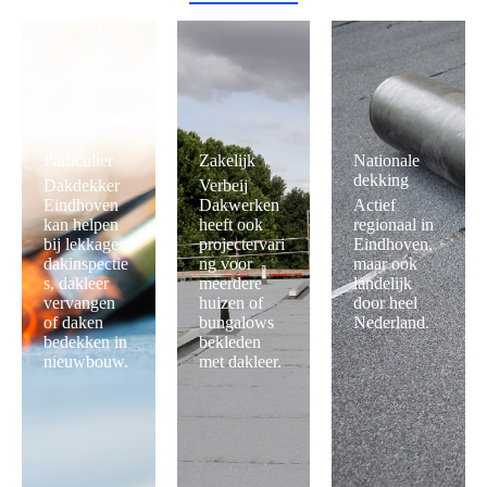
Particulier
Zakelijk
Nationale
dekking
Dakdekker
Verbeij
Eindhoven
Dakwerken
Actief
kan helpen
heeft ook
regionaal in
bij lekkages,
projectervari
Eindhoven,
dakinspectie
ng voor
maar ook
s, dakleer
meerdere
landelijk
vervangen
huizen of
door heel
of daken
bungalows
Nederland.
bedekken in
bekleden
nieuwbouw.
met dakleer.