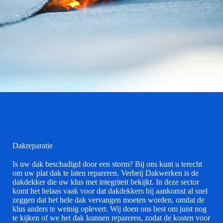
Dakreparatie
Is uw dak beschadigd door een storm? Bij ons kunt u terecht
om uw plat dak te laten repareren. Verbeij Dakwerken is de
dakdekker die uw klus met integriteit bekijkt. In deze sector
komt het helaas vaak voor dat dakdekkers bij aankomst al snel
zeggen dat het hele dak vervangen moeten worden, omdat de
klus anders te weinig oplevert. Wij doen ons best om juist nog
te kijken of we het dak kunnen repareren, zodat de kosten voor