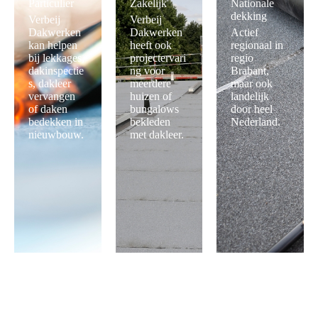
Particulier
Zakelijk
Nationale
dekking
Verbeij
Verbeij
Dakwerken
Dakwerken
Actief
kan helpen
heeft ook
regionaal in
bij lekkages,
projectervari
regio
dakinspectie
ng voor
Brabant,
s, dakleer
meerdere
maar ook
vervangen
huizen of
landelijk
of daken
bungalows
door heel
bedekken in
bekleden
Nederland.
nieuwbouw.
met dakleer.