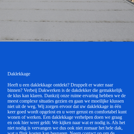
Daklekkage
Heeft u een daklekkage ontdekt? Druppelt er water naar
binnen? Verbeij Dakwerken is de dakdekker die gemakkelijk
de klus kan klaren. Dankzij onze ruime ervaring hebben we de
meest complexe situaties gezien en gaan we moeilijke klussen
niet uit de weg. Wij zorgen ervoor dat uw daklekkage in één
keer goed wordt opgelost en u weer gerust en comfortabel kunt
wonen of werken. Een daklekkage verhelpen doen we graag
en ook hier weer geldt: We kijken naar wat er nodig is. Als het
niet nodig is vervangen we dus ook niet zomaar het hele dak,
wat u flink kosten kan besparen. Neem contact op om de