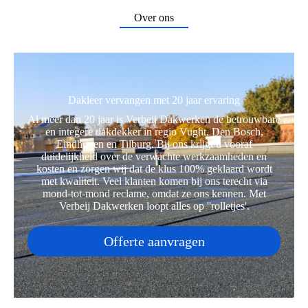
Over ons
Dakleer vervangen met 20 jaar ervaring
Al meer dan 20 jaar is Verbeij Dakwerken de betrouwbare
en integere dakdekker in regio Vught, Den Bosch,
Eindhoven en Tilburg. Bij ons krijgt u vooraf
duidelijkheid over de verwachte werkzaamheden en
kosten en zorgen wij dat de klus 100% geklaard wordt
met kwaliteit. Veel klanten komen bij ons terecht via
mond-tot-mond reclame, omdat ze ons kennen. Met
Verbeij Dakwerken loopt alles op ''rolletjes'.
Offerte aanvragen